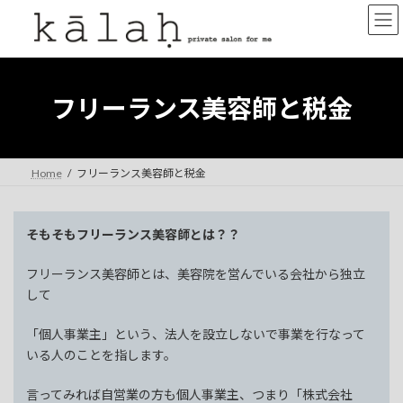
コ
ナ
ン
ビ
テ
ゲ
ン
ー
ツ
シ
へ
ョ
フリーランス美容師と税金
ス
ン
キ
に
ッ
移
プ
動
Home
フリーランス美容師と税金
そもそもフリーランス美容師とは？？
フリーランス美容師とは、美容院を営んでいる会社から独立
して
「個人事業主」という、法人を設立しないで事業を行なって
いる人のことを指します。
言ってみれば自営業の方も個人事業主、つまり「株式会社