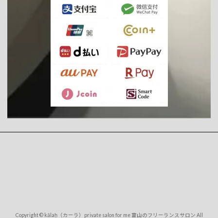
Copyright © kālaḥ（カーラ）private salon for me 富山のフリーランスサロン All